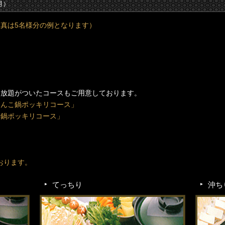
月）
写真は5名様分の例となります）
。
。
み放題がついたコースもご用意しております。
ゃんこ鍋ポッキリコース」
せ鍋ポッキリコース」
おります。
てっちり
沖ち