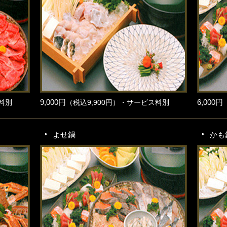
9,000円
6,000円
料別
（税込9,900円）・サービス料別
よせ鍋
かも