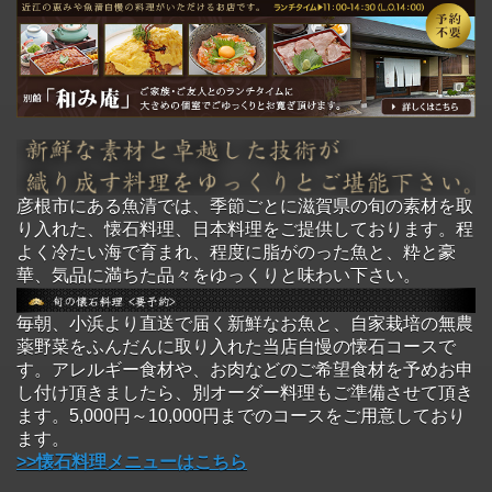
彦根市にある魚清では、季節ごとに滋賀県の旬の素材を取
り入れた、懐石料理、日本料理をご提供しております。程
よく冷たい海で育まれ、程度に脂がのった魚と、粋と豪
華、気品に満ちた品々をゆっくりと味わい下さい。
毎朝、小浜より直送で届く新鮮なお魚と、自家栽培の無農
薬野菜をふんだんに取り入れた当店自慢の懐石コースで
す。アレルギー食材や、お肉などのご希望食材を予めお申
し付け頂きましたら、別オーダー料理もご準備させて頂き
ます。5,000円～10,000円までのコースをご用意しており
ます。
>>懐石料理メニューはこちら